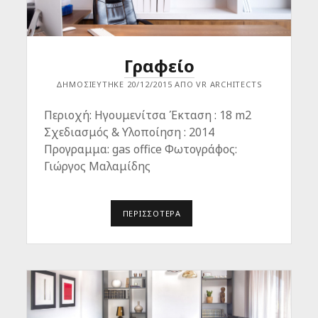
Α
Φ
Ε
Ί
Ο
Γραφείο
ΔΗΜΟΣΙΕΎΤΗΚΕ 20/12/2015 ΑΠΌ VR ARCHITECTS
Περιοχή: Ηγουμενίτσα Έκταση : 18 m2
Σχεδιασμός & Υλοποίηση : 2014
Προγραμμα: gas office Φωτογράφος:
Γιώργος Μαλαμίδης
ΠΕΡΙΣΣΌΤΕΡΑ
Γ
Ρ
Α
Φ
Ε
Ί
Ο