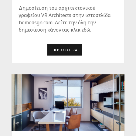
Ι
Δημοσίευση του αρχιτεκτονικού
Ρ
Ι
γραφείου VR Architects στην ιστοσελίδα
Ο
homedsgn.com. Δείτε την όλη την
δημεσίευση κάνοντας κλικ εδώ.
ΠΕΡΙΣΣΌΤΕΡΑ
H
O
M
E
D
S
G
N