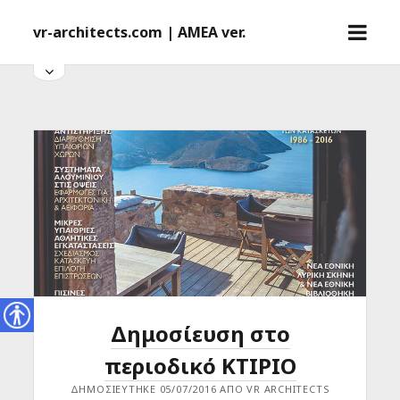
o
vr-architects.com | AMEA ver.
p
e
o
p
n
e
m
n
e
s
i
n
d
u
e
b
a
r
Δημοσίευση στο
Accessi
bility
περιοδικό ΚΤΙΡΙΟ
ΔΗΜΟΣΙΕΎΤΗΚΕ 05/07/2016 ΑΠΌ VR ARCHITECTS