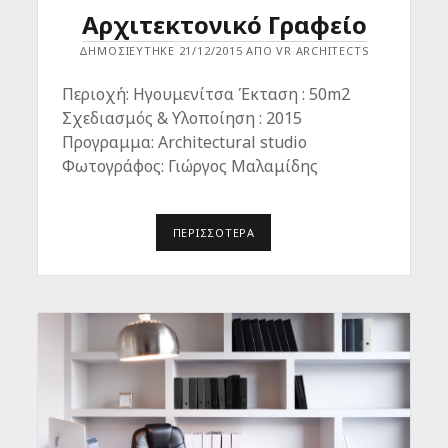
Αρχιτεκτονικό Γραφείο
ΔΗΜΟΣΙΕΎΤΗΚΕ 21/12/2015 ΑΠΌ VR ARCHITECTS
Περιοχή: Ηγουμενίτσα Έκταση : 50m2
Σχεδιασμός & Υλοποίηση : 2015
Προγραμμα: Architectural studio
Φωτογράφος: Γιώργος Μαλαμίδης
ΠΕΡΙΣΣΌΤΕΡΑ
Α
Ρ
Χ
Ι
Τ
Ε
Κ
Τ
Ο
Ν
Ι
Κ
Ό
Γ
Ρ